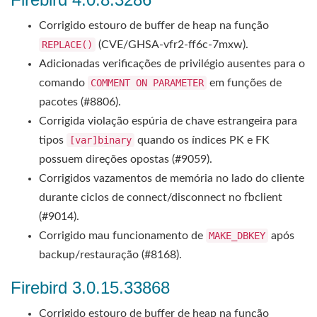
Corrigido estouro de buffer de heap na função
REPLACE()
(CVE/GHSA-vfr2-ff6c-7mxw).
Adicionadas verificações de privilégio ausentes para o
comando
COMMENT ON PARAMETER
em funções de
pacotes (#8806).
Corrigida violação espúria de chave estrangeira para
tipos
[var]binary
quando os índices PK e FK
possuem direções opostas (#9059).
Corrigidos vazamentos de memória no lado do cliente
durante ciclos de connect/disconnect no fbclient
(#9014).
Corrigido mau funcionamento de
MAKE_DBKEY
após
backup/restauração (#8168).
Firebird 3.0.15.33868
Corrigido estouro de buffer de heap na função