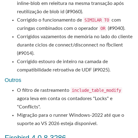
inline-blob em releitura na mesma transação após
reutilização de blob id (#9060).
Corrigido o funcionamento de
SIMILAR TO
com
curingas combinados com o operador
OR
(#9040).
Corrigidos vazamentos de memória no lado do cliente
durante ciclos de connect/disconnect no fbclient
(#9014).
Corrigido estouro de inteiro na camada de
compatibilidade retroativa de UDF (#9025).
Outros
O filtro de rastreamento
include_table_modify
agora leva em conta os contadores "Locks" e
"Conflicts".
Migração para o runner Windows-2022 até que o
suporte ao VS 2026 esteja disponível.
Firebird 4.0.8.3286