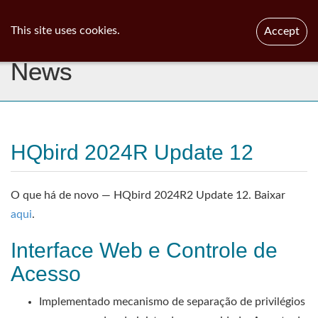
ib
surgeon
Toggl
This site uses cookies.
Accept
navig
News
HQbird 2024R Update 12
O que há de novo — HQbird 2024R2 Update 12. Baixar
aqui
.
Interface Web e Controle de
Acesso
Implementado mecanismo de separação de privilégios