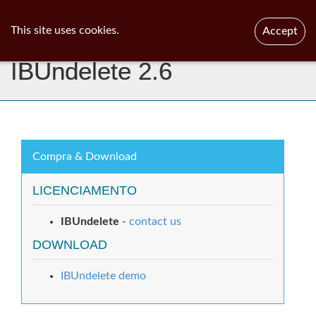
ib
surgeon
Toggl
This site uses cookies.
Accept
navig
IBUndelete 2.6
Compra & Download
LICENCIAMENTO
IBUndelete
-
contact us
DOWNLOAD
IBUndelete demo