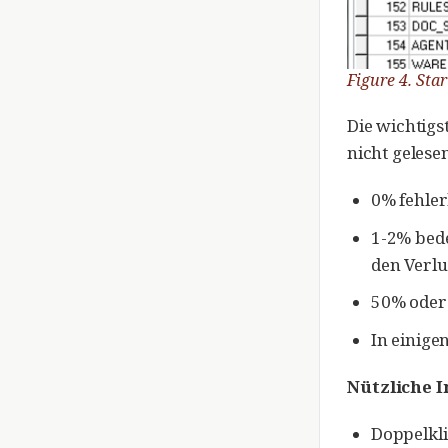
Figure 4. Sta
Die wichtigs
nicht geles
0% fehler
1-2% bede
den Verlu
50% oder 
In einige
Nützliche I
Doppelkli