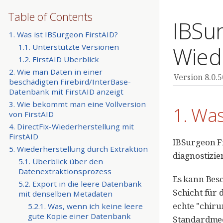
Table of Contents
IBSur
1. Was ist IBSurgeon FirstAID?
1.1. Unterstützte Versionen
Wied
1.2. FirstAID Überblick
2. Wie man Daten in einer
Version 8.0.
beschädigten Firebird/InterBase-
Datenbank mit FirstAID anzeigt
3. Wie bekommt man eine Vollversion
1. Was
von FirstAID
4. DirectFix-Wiederherstellung mit
FirstAID
IBSurgeon Fi
5. Wiederherstellung durch Extraktion
diagnostizie
5.1. Überblick über den
Datenextraktionsprozess
Es kann Bes
5.2. Export in die leere Datenbank
Schicht für 
mit denselben Metadaten
echte "chir
5.2.1. Was, wenn ich keine leere
gute Kopie einer Datenbank
Standardme