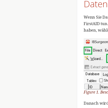
Datenb
Wenn Sie Dat
FirstAID tun
haben, wähle
Figure 1. Bes
Danach wird 