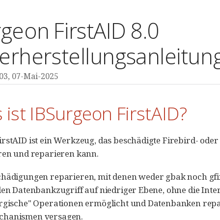
geon FirstAID 8.0
erherstellungsanleitun
503, 07-Mai-2025
 ist IBSurgeon FirstAID?
rstAID ist ein Werkzeug, das beschädigte Firebird- od
ren und reparieren kann.
chädigungen reparieren, mit denen weder gbak noch gfi
den Datenbankzugriff auf niedriger Ebene, ohne die Int
urgische" Operationen ermöglicht und Datenbanken repa
chanismen versagen.