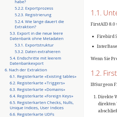
habe?
5.2.2. Exportprozess
1.1. Unt
5.2.3. Registrierung
5.2.4. Wie lange dauert die
FirstAID 8.0
Extraktion?
5.3. Export in die neue leere
Firebird 5.
Datenbank ohne Metadaten
5.3.1. Exportstruktur
InterBase 
5.3.2. Daten extrahieren
Wenn Sie Pro
5.4. Endschritte mit leerem
Datenbankexport
6. Nach der Extraktion
1.2. Fir
6.1. Registerkarte «Existing tables»
6.2. Registerkarte «Triggers»
IBSurgeon F
6.3. Registerkarte «Domains»
6.4. Registerkarte «Foreign Keys»
Direkte 
6.5. Registerkarten Checks, Nulls,
direkten
Unique Indices, User Indices
abschlie
6.6. Registerkarte UDFs